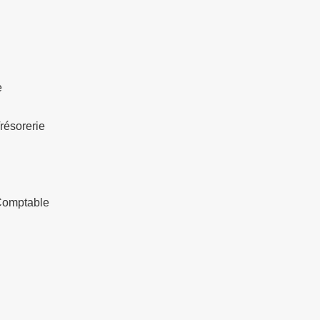
e
résorerie
Comptable