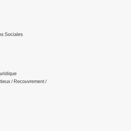
ns Sociales
P
uridique
ntieux / Recouvrement /