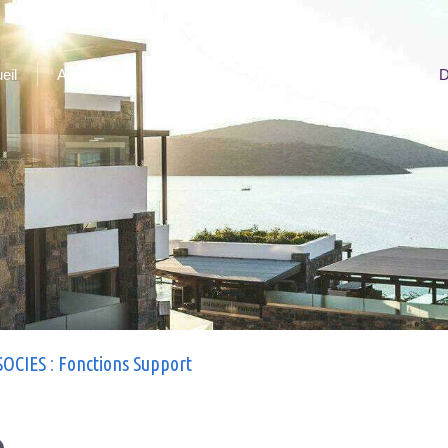
eil
A propos
Nos solutions
Recrutement
D
OCIES : Fonctions Support