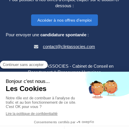
dessous :
Accéder à nos offres d'emploi
Pour envoyer une
candidature spontanée
:
contact@clintassocies.com
©2024 CLINT & ASSOCIES - Cabinet de Conseil en
Recrutement & Ressources Humaines
Plan du site
Mentions légales
Création et référencement du site par Simplébo